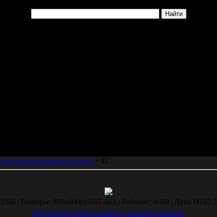
сии по мотогонкам на льду
» 41
348 | Размеры: 900x600px/245.4Kb | Рейтинг: 0.0/0 | Дата: 06.02.2
Просмотреть фотографию в реальном размере