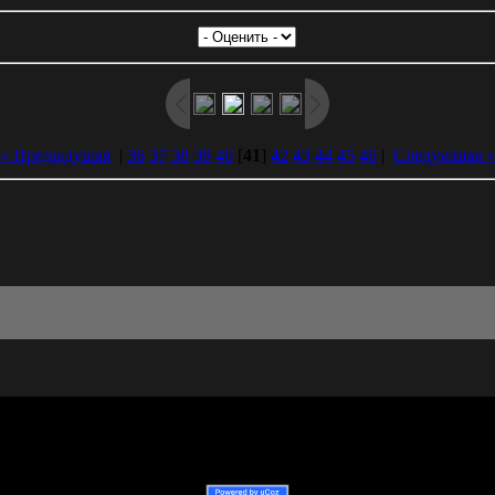
« Предыдущая
|
36
37
38
39
40
[
41
]
42
43
44
45
46
|
Следующая »
Dmitriy Peretokin © 2026