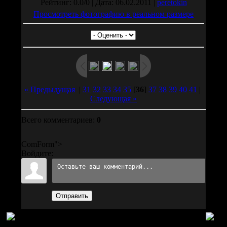
Рейтинг: 0.0/0 | Дата: 06.02.2011 |
peretokin
Просмотреть фотографию в реальном размере
« Предыдущая
|
31
32
33
34
35
[
36
]
37
38
39
40
41
|
Следующая »
Всего комментариев:
0
ComForm">
Войдите:
Отправить