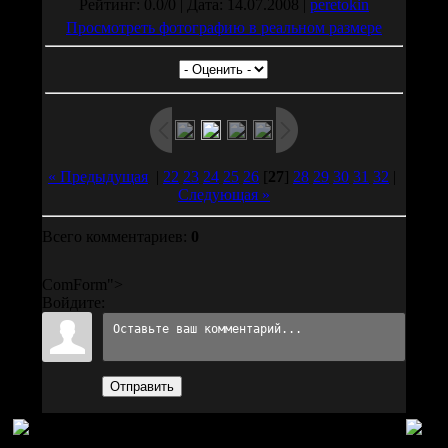
Рейтинг: 0.0/0 | Дата: 14.07.2008 |
peretokin
Просмотреть фотографию в реальном размере
« Предыдущая
|
22
23
24
25
26
[
27
]
28
29
30
31
32
|
Следующая »
Всего комментариев:
0
ComForm">
Войдите:
Отправить