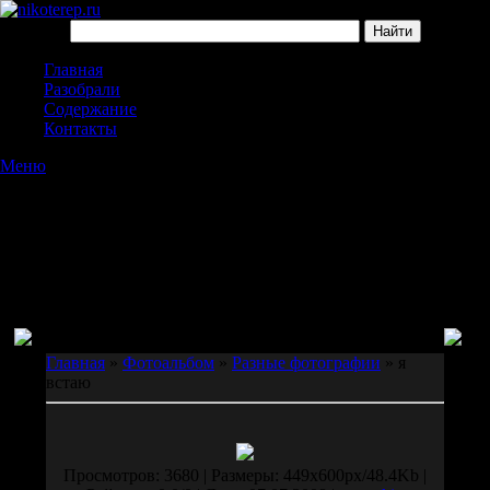
Главная
Разобрали
Содержание
Контакты
Меню
Главная
»
Фотоальбом
»
Разные фотографии
» я
встаю
Просмотров: 3680 | Размеры: 449x600px/48.4Kb |