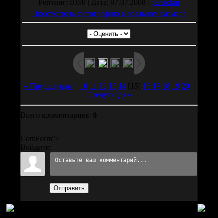
Рейтинг: 0.0/0 | Дата: 07.07.2008 |
peretokin
Просмотреть фотографию в реальном размере
« Предыдущая
|
10
11
12
13
14
[
15
]
16
17
18
19
20
|
Следующая »
Всего комментариев:
0
ComForm">
Войдите:
Отправить